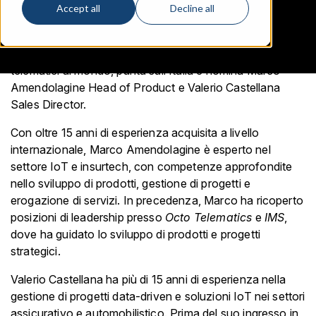
Accept all
Decline all
Cambridge, MA, 10 Giugno, 2024 –
Cambridge Mobile
Telematics (CMT), il più grande fornitore di servizi
telematici al mondo, punta sull’Italia e nomina Marco
Amendolagine Head of Product e Valerio Castellana
Sales Director.
Con oltre 15 anni di esperienza acquisita a livello
internazionale, Marco Amendolagine è esperto nel
settore IoT e insurtech, con competenze approfondite
nello sviluppo di prodotti, gestione di progetti e
erogazione di servizi. In precedenza, Marco ha ricoperto
posizioni di leadership presso
Octo Telematics
e
IMS
,
dove ha guidato lo sviluppo di prodotti e progetti
strategici.
Valerio Castellana ha più di 15 anni di esperienza nella
gestione di progetti data-driven e soluzioni IoT nei settori
assicurativo e automobilistico. Prima del suo ingresso in