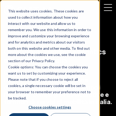
This website uses cookies. These cookies are
used to collect information about how you
interact with our website and allow us to
remember you. We use this information in order to
improve and customize your browsing experience
NEWS
and for analytics and metrics about our visitors
both on this website and other media. To find out
Cambridge Mobile Telematics
more about the cookies we use, see the cookie
si espande in Italia
section of our
Privacy Policy
.
Cookie options: You can choose the cookies you
CMT è in grado di potenziare
want us to set by customizing your experience.
l'adozione e la fidelizzazione
Please note that if you choose to reject all
cookies, a single necessary cookie will be set in
digitale, riducendo al contempo i
your browser to remember your preference not to
rischi per compagnie assicurative e
be tracked.
fornitori di servizi di mobilità in Italia.
Choose cookies settings
JUNE 10, 2024