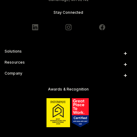
Stay Connected
Solutions
Insurance
Resources
Gig Platforms
News & Insights
Company
Public Sector
Engineering Blog
Who We Are
Road Safety Reports
Careers
Awards & Recognition
Academic Studies
Internships
Road Risk Alerts
Diversity & Development
Customer Support